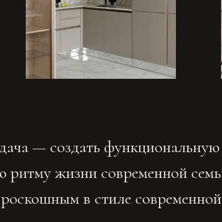
му жизни современной семьи, и сде
кошным в стиле современной класси
с элементами ар-деко
зана тонкой элегантностью
едставляет собой сдержанный
ственным теплом.