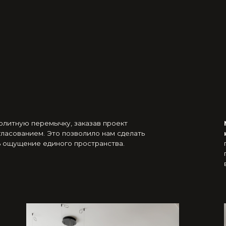
 перемычку, заказав проект
Мы присоедин
нием. Это позволило нам сделать
к кухне,
увелич
ние единого пространства.
полезное прост
поставить боль
в столовой.