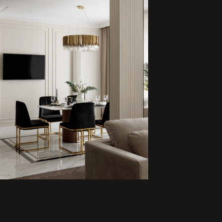
ручках
— эффектный
м, который подчеркивает
нь, делая кухню более
й.