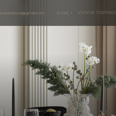
УСЛУГИ
ПОРТФО
ia.viventsova@gmail.com
О НАС