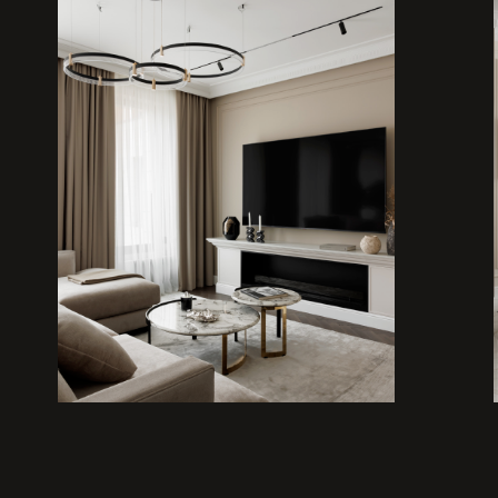
 столешницу, и на стену
Подсветка в 
световой прие
оттенок шампа
 просматривается в
индивидуально
одушках, отдельно стоящих