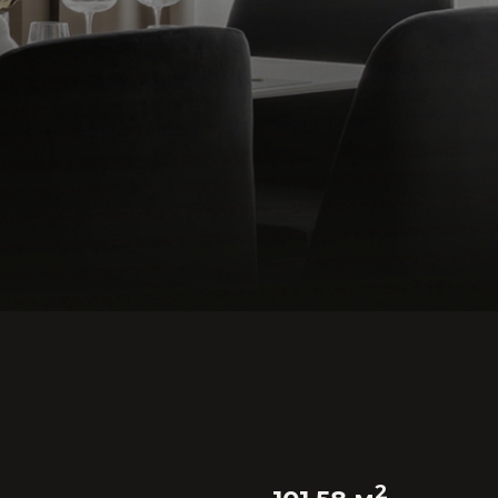
2
101.58 м
Прихожая
Кухня-гостиная