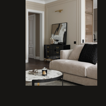
На кухне мы использовали
кварцевый агломерат и на
с переходом рисунка.
Контрастным акцентом стал черный цвет
, который
деталях: электрофурнитуре, кантах на полу, стульях, п
предметах мебели и добавляет графичности.