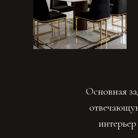
отвечающую рит
интерьер рос
МАСТЕР СПАЛЬНЯ
Основная цветовая гамма во всей квартире прони
и утонченностью,
PANTONE 17 1230 Mocha Mousse пр
и изысканный штрих гламура.
Вкусный коричневый оттенок окутывает нас своим чув