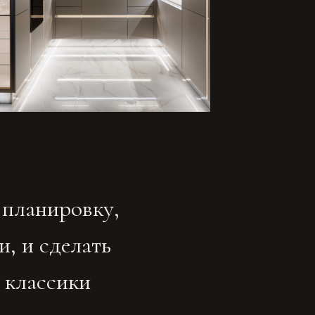
лать
ки