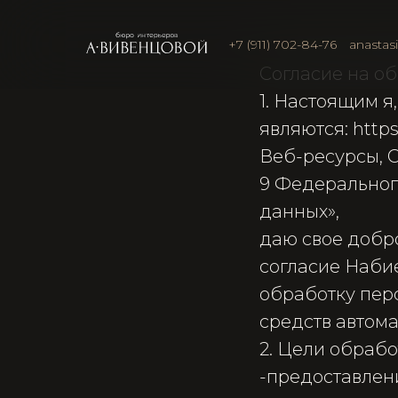
+7 (911) 702-84-76
anastas
Согласие на о
1. Настоящим я
являются: https:
Веб-ресурсы, С
9 Федерального
данных»,
даю свое добр
согласие Набие
обработку пер
средств автома
2. Цели обрабо
-​предоставле