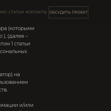
ЛИО
СТАТЬИ
КОНТАКТЫ
ОБСУДИТЬ ПРОЕКТ
ора (которыми
 ), (далее –
том 1 статьи
рсональных
атор) на
льзованием
ств.
ормации и/или