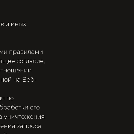
в и иных
ими правилами
ящее согласие,
 отношении
ной на Веб-
ия по
бработки его
ка уничтожения
ления запроса