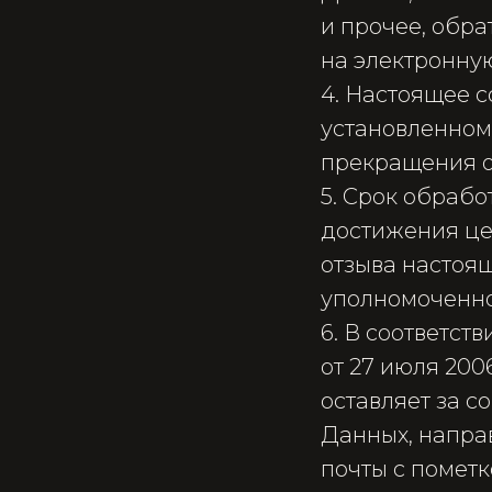
и прочее, обр
на электронную
4. Настоящее с
установленном
прекращения о
5. Срок обраб
достижения це
отзыва настоящ
уполномоченно
6. В соответст
от 27 июля 200
оставляет за 
Данных, напра
почты с пометк