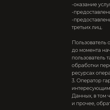
-​оказание усл
-​предоставле
-​предоставле
третьих лиц.
Пользователь 
до момента на
пользователь 
обработки пер
ресурсах опера
3. Оператор г
интересующим 
Данных, в том 
и прочее, обр