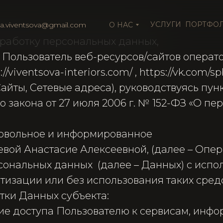
УСЛУГИ
ПОРТФО
ia.viventsova@gmail.com
О НАС
бработку персональных данных,
, Пользователь веб-ресурсов/сайтов операт
//viventsova-interiors.com/ , https://vk.com/spb
айты, Сетевые адреса), руководствуясь пунк
 закона от 27 июля 2006 г. № 152-ФЗ «О пе
овольное и информированное
вой Анастасие Алексеевной, (далее – Опер
сональных данных (далее – Данных) с испо
тизации или без использования таких сред
тки Данных субъекта:
ние доступа Пользователю к сервисам, инф