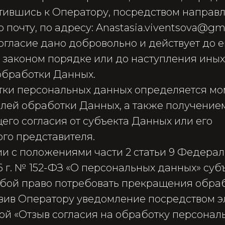
атившись к Оператору, посредством направ
 почту, по адресу: Anastasia.viventsova@gm
огласие дано добровольно и действует до е
 законом порядке или до наступления иных
бработки Данных.
отки персональных данных определяется м
лей обработки Данных, а также получени
его согласия от субъекта Данных или его
го представителя.
вии с положениями части 2 статьи 9 Федера
6 г. № 152-ФЗ «О персональных данных» су
собой право потребовать прекращения обраб
вив Оператору уведомление посредством э
ой «Отзыв согласия на обработку персонал