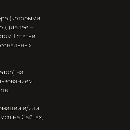
ора (которыми
 ), (далее –
том 1 статьи
рсональных
атор) на
льзованием
ств.
ормации и/или
мся на Сайтах,