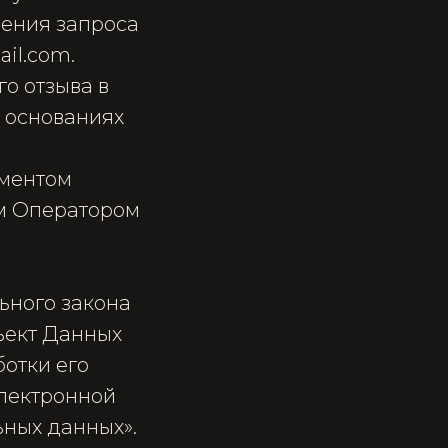
ления запроса
ail.com.
го отзыва в
 основаниях
оментом
ем Оператором
льного закона
бъект Данных
отки его
лектронной
ьных данных».