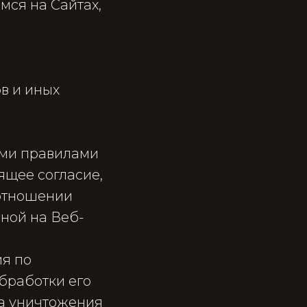
мся на Сайтах,
в и иных
ими правилами
ящее согласие,
 отношении
ной на Веб-
ия по
бработки его
ка уничтожения