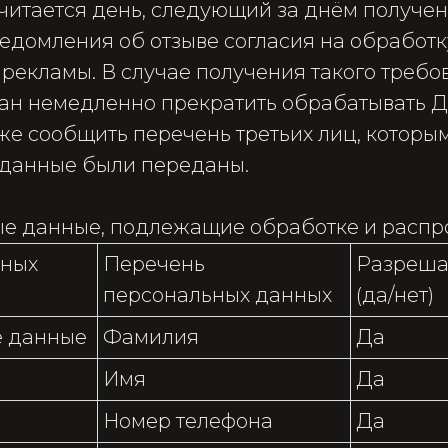
считается день, следующий за днём получе
едомления об отзыве согласия на обработк
рекламы. В случае получения такого требо
ан немедленно прекратить обрабатывать 
кже сообщить перечень третьих лиц, которы
данные были переданы.
ые данные, подлежащие обработке и распр
нных
Перечень
Разреша
персональных данных
(да/нет)
 данные
Фамилия
Да
Имя
Да
Номер телефона
Да