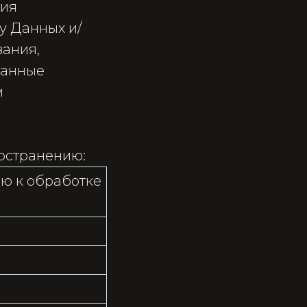
ния
у Данных и/
вания,
Данные
м
остранению:
ю к обработке