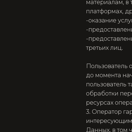
материалам, в 
платформах, др
-​оказание усл
-​предоставле
-​предоставле
третьих лиц.
Пользователь 
до момента на
пользователь 
обработки пер
ресурсах опера
3. Оператор г
интересующим 
Данных, в том 