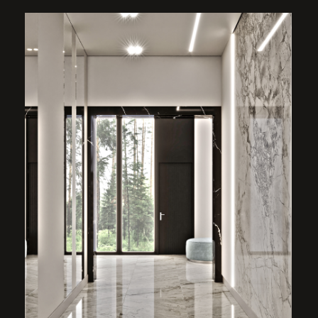
с акцентной подсветкой с потолка и по всему
периметру коридора - плинтус
из керамогранита в тон ступеням.
Стены отделаны декоративной рифленой
штукатуркой по одной стене и тканевыми
обоями по другой.