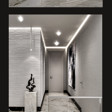
ВСЯ ФУРНИТУРА В ЦВЕТЕ ХРОМ,
ДОБАВЛЯЕТ ОТРАЖЕНИЙ И БЛИКОВ
В ИНТЕРЬЕРЕ, ИДЕАЛЬНОЕ
СОЧЕТАНИЕ С СЕРО-БЕЖЕВЫМ
И ГОЛУБЫМ. ИНТЕРЬЕР СЛОВНО
СВЕТИТСЯ И СИЯЕТ.
ВАННАЯ КОМНАТА
Мастер-ванная как шкатулка в этом доме -
натуральный мрамор с подсветкой изнутри
как акцентное панно напротив
отдельностоящей ванны. Блики от россыпи
подвесной инсталляции над ванной, большая
тумба с раковиной и туалетным столиком,
душевая.