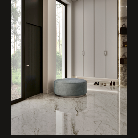
ЗОНА ЛЕСТНИЦЫ
Лестница со ступенями из кварцевого
агломерата в черном контрастном оттенке,
плавно перетекающая в дизайн коридора
второго этажа. Там нас встречает гипсовое
панно обрамленное графитовыми зеркалами,
современная скульптура на пьедестале