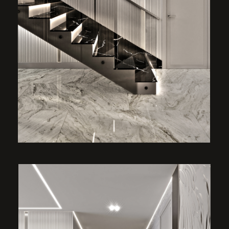
Мастер-гардеробная сочетает в себе те же
оттенки спальни, остров обтянут голубым
нубуком, стеклянные фасады на модулях,
чтобы предотвратить оседание пыли на вещи, три
фасада с зеркальным напылением, банкетка
для удобства и большой ковер.