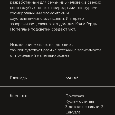
Комнаты:
Прихожая
Кухня-гостиная
3 детских спальни 3
Санузла
Мастер спальня
4 Гардеробных
Постирочная
Кладовая
Комната няни
Кабинет
КУХНЯ-ГОСТИНАЯ
Кухня-гостиная- главное место силы в доме,
большая площадь позволила нам
разместить обеденный стол на 10 персон,
который нас встречает с коридора своей
грациозностью.
Угловая кухни с различными местами
хранения, метализированными фасадами
над фартуком, длинным островом,
с кварцитом с подсветкой