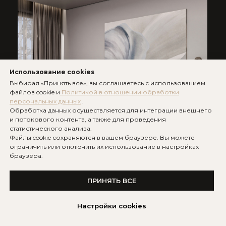
Новгородская, д. 23,
Награды
офис 356
Анастасия мебель
Пн–Пт · 10:00 – 19:00
Отзывы
Мессенджеры:
Статьи
Использование cookies
Контакты
Выбирая «Принять все», вы соглашаетесь с использованием
TG
WA
файлов cookie и
Политикой в отношении обработки
персональных данных
.
УСЛУГИ
ИНФОРМАЦИЯ
Обработка данных осуществляется для интеграции внешнего
и потокового контента, а также для проведения
статистического анализа.
Дизайн-проект
Политика
Файлы cookie сохраняются в вашем браузере. Вы можете
конфиденциальности
ограничить или отключить их использование в настройках
Ремонт под ключ
браузера.
Согласие на обработку
Комплектация
персональных данных
ПРИНЯТЬ ВСЕ
Авторское
Согласие на
сопровождение
распространение
данных
Настройки cookies