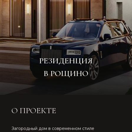
РЕЗИДЕНЦИЯ
В РОЩИНО
О ПРОЕКТЕ
Загородный дом в современном стиле
разработанный для семьи из 5 человек, в свежих
серо-голубых тонах, с природными текстурами,
хромированными элементами и
хрустальнымиинсталляциями. Интерьер
завораживает, словно это дом для Кая и Герды.
Но теплые подсветки создают уют.
Исключением являются детские ,
там присутствует разные оттенки, в зависимости
от пожеланий маленьких хозяев.
2
Площадь:
550 м