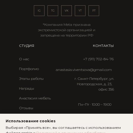
IG
TG
VK
YT
PT
*Компания Meta признана
экстремистской организацией и
запрещена на территории РФ
СТУДИЯ
КОНТАКТЫ
О нас
+7 (911) 702-84-76
Портфолио
anastasia.viventsova@gmail.com
Этапы работы
г. Санкт-Петербург, ул.
Новгородская, д. 23,
Награды
офис 356
Анастасия мебель
Пн–Пт · 10:00 – 19:00
Отзывы
Мессенджеры:
Статьи
Использование cookies
Контакты
Выбирая «Принять все», вы соглашаетесь с использованием
TG
WA
файлов cookie и
Политикой в отношении обработки