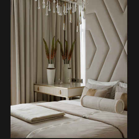
ДЕТСКАЯ СПАЛЬНЯ
Детская комната с одной взрослой кроватью
для старшего сына выделена темно-серым цветом
в отделке стен, потолка и мебели.
Детская кровать для младшего сына выполнена
в светлом оттенке, – мягкий контраст с «взрослой»
частью комнаты создают обои в горошек.