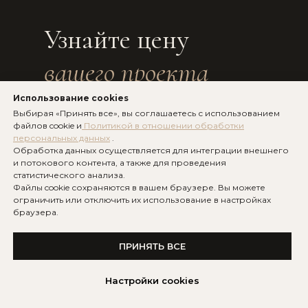
Новгородская, д. 23,
Награды
офис 356
Узнайте цену
Анастасия мебель
Пн–Пт · 10:00 – 19:00
вашего проекта
Отзывы
Мессенджеры:
Статьи
Использование cookies
Контакты
Выбирая «Принять все», вы соглашаетесь с использованием
TG
WA
ТЕЛЕФОН
+7 (911) 702-84-76
файлов cookie и
Политикой в отношении обработки
персональных данных
.
УСЛУГИ
ИНФОРМАЦИЯ
Обработка данных осуществляется для интеграции внешнего
EMAIL
и потокового контента, а также для проведения
anastasia.viventsova@gmail.com
статистического анализа.
Дизайн-проект
Политика
Файлы cookie сохраняются в вашем браузере. Вы можете
конфиденциальности
г. Санкт-Петербург,
ограничить или отключить их использование в настройках
Ремонт под ключ
АДРЕС
ул. Новгородская,
браузера.
Согласие на обработку
Комплектация
д. 23, офис 356
персональных данных
ПРИНЯТЬ ВСЕ
Авторское
Согласие на
сопровождение
распространение
РЕЖИМ
Пн–Пт · 10:00 –
РАБОТЫ
данных
19:00
Настройки cookies