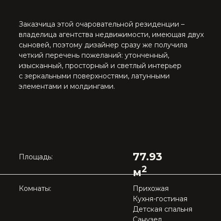
Комнаты:
Прихожая
Кухня-гостиная
Детская спальня
Санузел
Мастер спальня
Гардероб
КУХНЯ-ГОСТИНАЯ
Поскольку в доме была лучевая планировка
квартир с радиусными несущими стенами,
мы
демонтировали все внутренние
перегородки,
чтобы выстроить новые, с как
минимум двумя перпендикулярными стенами для
примыкания мебели.
Кухня-гостиная г-образной формы
разделена на три функциональные зоны:
кухню, гостиную и обеденную зону на их
пересечении.