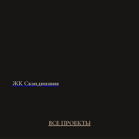
Студия дизайна интерьеров. Москва, с
2011 года
70+ реализованных проектов
ИП Набиева Анастасия Алексеевна
ОГРНИП 321470400045503
IG
TG
VK
YT
PT
ЖК Скандинавия
*Компания Meta признана
экстремистской организацией и
запрещена на территории РФ
СТУДИЯ
КОНТАКТЫ
О нас
+7 (911) 702-84-76
ВСЕ ПРОЕКТЫ
Портфолио
anastasia.viventsova@gmail.com
Этапы работы
г. Санкт-Петербург, ул.