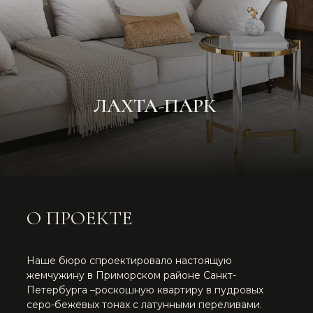
О ПРОЕКТЕ
Наше бюро спроектировало настоящую
жемчужину в Приморском районе Санкт-
Петербурга –роскошную квартиру в пудровых
серо-бежевых тонах с латунными переливами.
Заказчица этой очаровательной резиденции –
владелица агентства недвижимости, имеющая двух
сыновей, поэтому дизайнер сразу же получила
четкий перечень пожеланий: утонченный,
изысканный, просторный и светлый интерьер
с зеркальными поверхностями, латунными
элементами и молдингами.
77.93
Площадь:
2
м