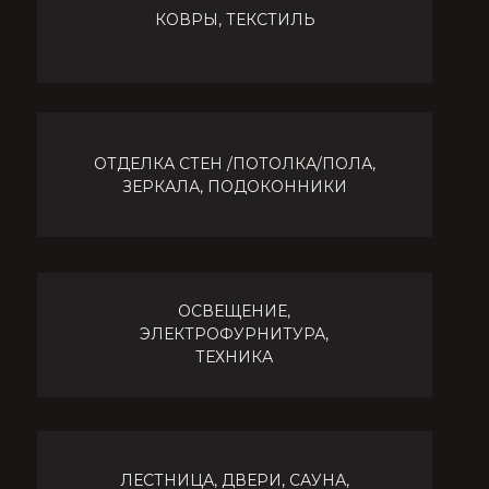
После завершения проекта, наши Заказчики
продолжают работать с нашей командой,
и комплектатор актуализирует и проверяет
каждое кп подробно и детально
, заказчик
утверждает и оплачивает в нужный момент, чтобы
товар пришел вовремя.
Стоимость услуги: 700 рублей/
2
м