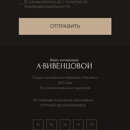
Я ознакомлен(-а) с политикой
конфиденциальности
ОТПРАВИТЬ
Студия дизайна интерьеров. Москва, с
2011 года
70+ реализованных проектов
ИП Набиева Анастасия Алексеевна
ОГРНИП 321470400045503
IG
TG
VK
YT
PT