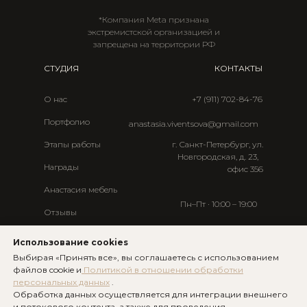
*Компания Meta признана
экстремистской организацией и
запрещена на территории РФ
СТУДИЯ
КОНТАКТЫ
О нас
+7 (911) 702-84-76
Портфолио
anastasia.viventsova@gmail.com
Этапы работы
г. Санкт-Петербург, ул.
Новгородская, д. 23,
Награды
офис 356
Анастасия мебель
Пн–Пт · 10:00 – 19:00
Отзывы
Мессенджеры:
Статьи
Использование cookies
Контакты
Выбирая «Принять все», вы соглашаетесь с использованием
TG
WA
файлов cookie и
Политикой в отношении обработки
персональных данных
.
УСЛУГИ
ИНФОРМАЦИЯ
Обработка данных осуществляется для интеграции внешнего
и потокового контента, а также для проведения